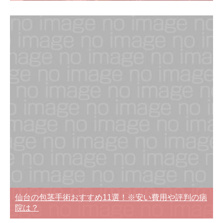
仙台の包茎手術おすすめ11選！※安い費用や評判の病
院は？