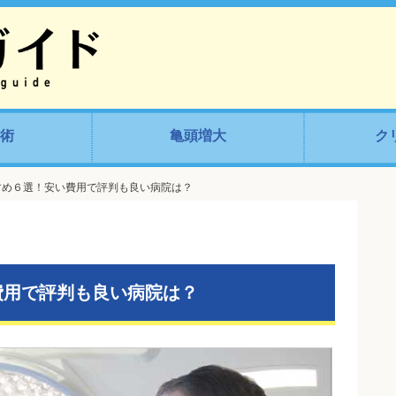
術
亀頭増大
ク
すめ６選！安い費用で評判も良い病院は？
費用で評判も良い病院は？