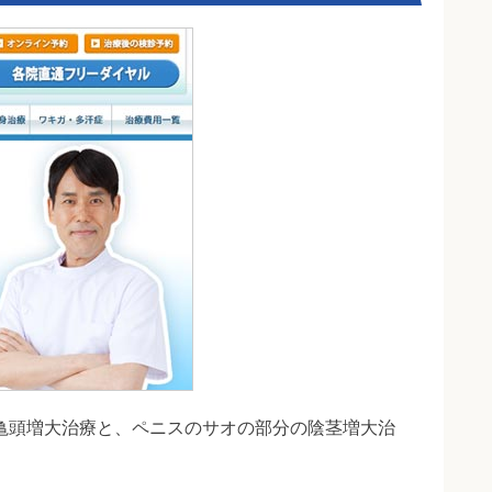
亀頭増大治療と、ペニスのサオの部分の陰茎増大治